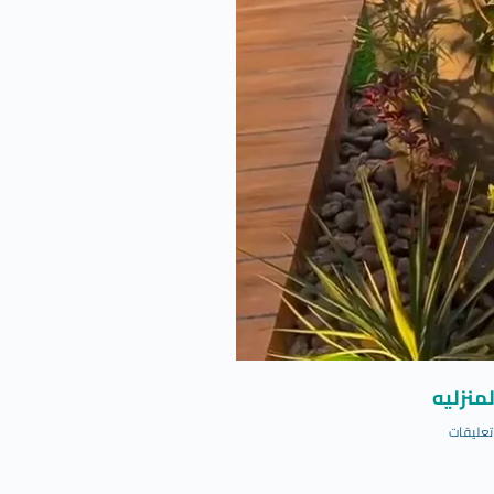
منزليه
تعليقات